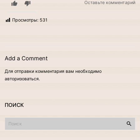
н
Оставьте комментарий
В
п
Просмотры:
531
в
г
В
Add a Comment
Для отправки комментария вам необходимо
авторизоваться
.
ПОИСК
И
с
к