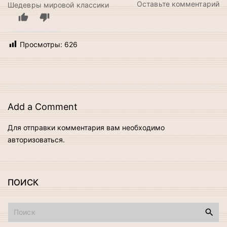
н
Оставьте комментарий
Шедевры мировой классики
Э
Ф
к
Просмотры:
626
Add a Comment
Для отправки комментария вам необходимо
авторизоваться
.
ПОИСК
И
с