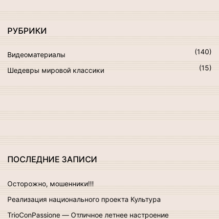
к
а
т
РУБРИКИ
ь
:
(
140
)
Видеоматериалы
(
15
)
Шедевры мировой классики
ПОСЛЕДНИЕ
ЗАПИСИ
Осторожно, мошенники!!!
Реализация национального проекта Культура
TrioConPassione — Отличное летнее настроение