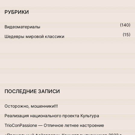
а
т
РУБРИКИ
ь
:
(
140
)
Видеоматериалы
(
15
)
Шедевры мировой классики
ПОСЛЕДНИЕ
ЗАПИСИ
Осторожно, мошенники!!!
Реализация национального проекта Культура
TrioConPassione — Отличное летнее настроение