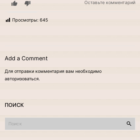
н
Оставьте комментарий
В
к
Просмотры:
645
2
Add a Comment
Для отправки комментария вам необходимо
авторизоваться
.
ПОИСК
И
с
к