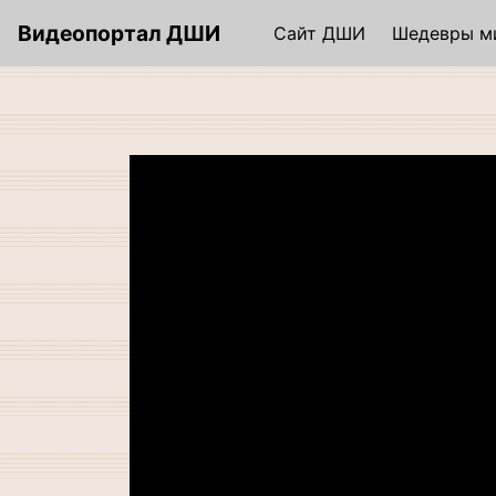
S
Видеопортал ДШИ
Сайт ДШИ
Шедевры м
k
i
p
t
o
c
o
n
t
e
n
t