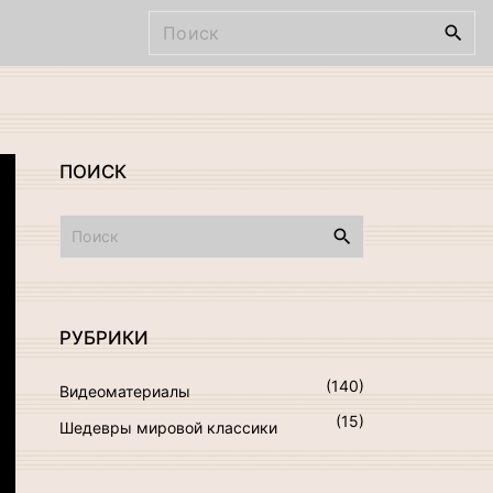
И
с
к
а
т
ь
ПОИСК
:
И
с
к
а
т
РУБРИКИ
ь
:
(
140
)
Видеоматериалы
(
15
)
Шедевры мировой классики