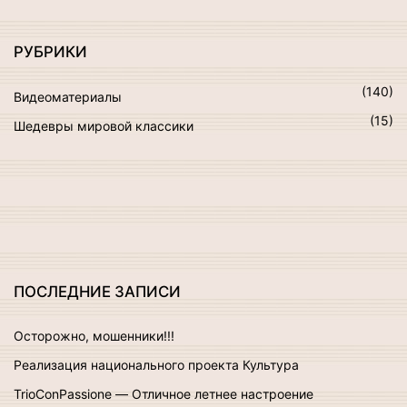
а
т
РУБРИКИ
ь
:
(
140
)
Видеоматериалы
(
15
)
Шедевры мировой классики
ПОСЛЕДНИЕ
ЗАПИСИ
Осторожно, мошенники!!!
Реализация национального проекта Культура
TrioConPassione — Отличное летнее настроение