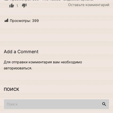
н
Оставьте комментарий
1
К
к
Просмотры:
399
Д
К
д
в
А
И
Add a Comment
Для отправки комментария вам необходимо
авторизоваться
.
ПОИСК
И
с
к